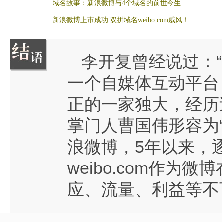
域名故事：新浪微博与4个域名的前世今生
新浪微博上市成功 双拼域名weibo.com威风！
李开复曾经说过：
一个自媒体互动平台
正的一家独大，经历
掌门人曹国伟形容为
浪微博，5年以来，
weibo.com作
应、流量、利益等不