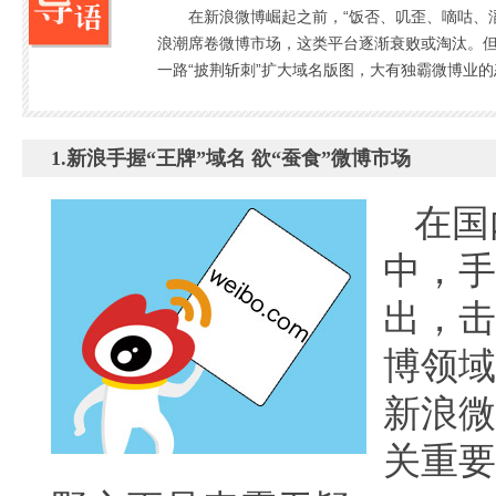
在新浪微博崛起之前，“饭否、叽歪、嘀咕、
浪潮席卷微博市场，这类平台逐渐衰败或淘汰。但有
一路“披荆斩刺”扩大域名版图，大有独霸微博业的态
1.新浪手握“王牌”域名 欲“蚕食”微博市场
在国
中，手
出，击
博领域
新浪微
关重要