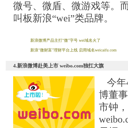
微号、微盾、微游戏等。而
叫板新浪“wei”类品牌。
新浪微博产品主打“微”字号 wei域名火了
新浪“微财富”理财平台上线 启用域名weicaifu.com
4.新浪微博赴美上市 weibo.com独扛大旗
今年
博董事
市钟，
wei