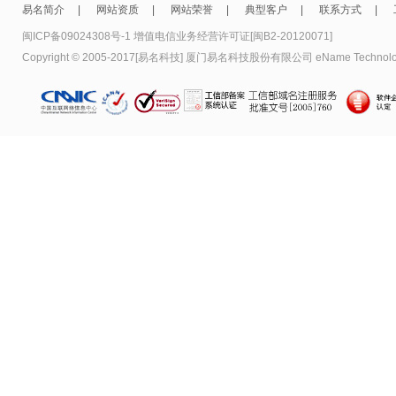
易名简介
|
网站资质
|
网站荣誉
|
典型客户
|
联系方式
|
闽ICP备09024308号-1 增值电信业务经营许可证[闽B2-20120071]
Copyright © 2005-2017[易名科技] 厦门易名科技股份有限公司 eName Technology