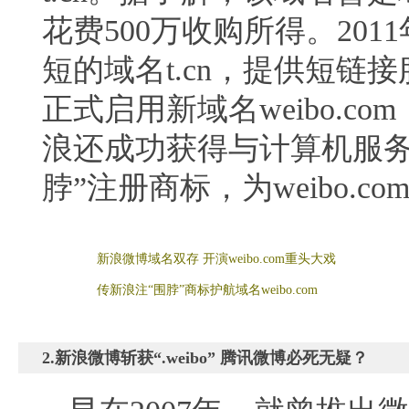
花费500万收购所得。201
短的域名t.cn，提供短链接
正式启用新域名weibo.
浪还成功获得与计算机服务相
脖”注册商标，为weibo.
新浪微博域名双存 开演weibo.com重头大戏
传新浪注“围脖”商标护航域名weibo.com
2.新浪微博斩获“.weibo” 腾讯微博必死无疑？