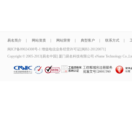
游客uWfSB：
易名用户：
易名简介
|
网站资质
|
网站荣誉
|
典型客户
|
联系方式
|
恭喜上市，希望能为广大小米农谋福利
闽ICP备09024308号-1 增值电信业务经营许可证[闽B2-20120071]
Copyright © 2005-2013[易名中国] 厦门易名科技有限公司 eName Technology Co.,Lt
游客gOa9f：
游客34xsS：
域名投资终于有了龙头，希望以后越来越好！！恭喜易名
游客no846：