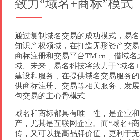
致力“域名+商标”模式
首秀!终身金牌和免费活动开启!
峰会论坛
2017.07.09
新三板挂牌上市 2015年度净利润为2795万
APP
2017.07.09
通过复制域名交易的成功模式，易名
知识产权领域，在打造无形资产交易
GDS201
2017.07.09
商标注册和交易平台TM.cn，借域
域。未来，易名科技将致力于“域名+
GDS201
2017.07.09
建设和服务，在提供域名交易服务的
GDS201
供商标注册、交易等相关服务，发展为
2017.07.09
包交易的主心骨模式。
庄毅雄：
2017.07.09
域名和商标都具有唯一性，是企业和
峰会拍卖
2017.07.08
产，尤其是互联网企业。而“域名+商
传，又可以提高品牌价值，更利于无